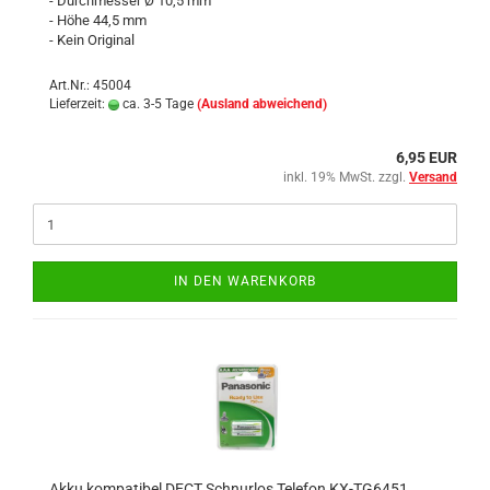
- Durchmesser Ø 10,5 mm
- Höhe 44,5 mm
- Kein Original
Art.Nr.: 45004
Lieferzeit:
ca. 3-5 Tage
(Ausland abweichend)
6,95 EUR
inkl. 19% MwSt. zzgl.
Versand
IN DEN WARENKORB
Akku kompatibel DECT Schnurlos Telefon KX-TG6451