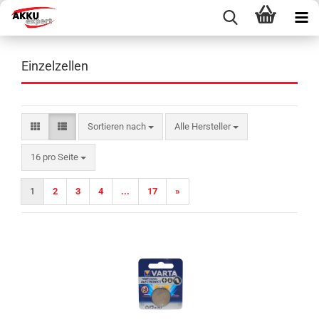
Einzelzellen
Sortieren nach
Sortieren nach
Alle Hersteller
pro Seite
16 pro Seite
1
2
3
4
...
17
»