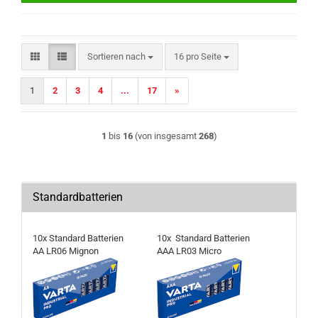
Sortieren nach
pro Seite
Sortieren nach
16 pro Seite
1
2
3
4
...
17
»
1
bis
16
(von insgesamt
268
)
Standardbatterien
10x Standard Batterien
10x Standard Batterien
AA LR06 Mignon
AAA LR03 Micro