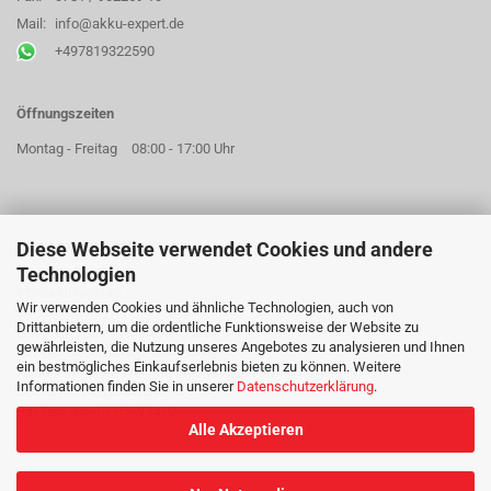
Mail:
info@akku-expert.de
+497819322590
Öffnungszeiten
Montag - Freitag
08:00 - 17:00 Uhr
Diese Webseite verwendet Cookies und andere
AKKU EXPERT GMBH
Technologien
Hildastraße 73a
77654 Offenburg
Wir verwenden Cookies und ähnliche Technologien, auch von
Drittanbietern, um die ordentliche Funktionsweise der Website zu
Geschäftsführer: Mareike Jobst
gewährleisten, die Nutzung unseres Angebotes zu analysieren und Ihnen
Sitz der Gesellschaft: Offenburg
ein bestmögliches Einkaufserlebnis bieten zu können. Weitere
Handelsregister: Freiburg im Breisgau HRB 715018
Informationen finden Sie in unserer
Datenschutzerklärung
.
USt-Id Nr.: DE815642692
Bat-Reg.-Nr.: DE67693419
Alle Akzeptieren