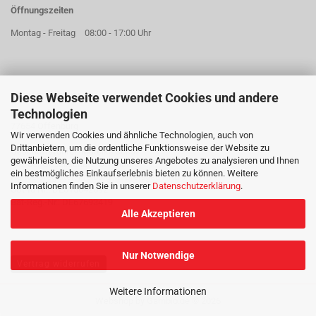
Öffnungszeiten
Montag - Freitag
08:00 - 17:00 Uhr
Diese Webseite verwendet Cookies und andere
AKKU EXPERT GMBH
Technologien
Hildastraße 73a
77654 Offenburg
Wir verwenden Cookies und ähnliche Technologien, auch von
Drittanbietern, um die ordentliche Funktionsweise der Website zu
Geschäftsführer: Mareike Jobst
gewährleisten, die Nutzung unseres Angebotes zu analysieren und Ihnen
Sitz der Gesellschaft: Offenburg
ein bestmögliches Einkaufserlebnis bieten zu können. Weitere
Handelsregister: Freiburg im Breisgau HRB 715018
Informationen finden Sie in unserer
Datenschutzerklärung
.
USt-Id Nr.: DE815642692
Bat-Reg.-Nr.: DE67693419
Alle Akzeptieren
Nur Notwendige
Vertrag widerrufen
Weitere Informationen
Webshop
by Gambio.de © 2026