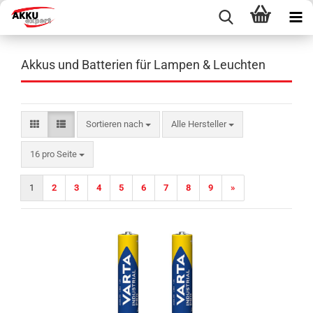
Akkus und Batterien für Lampen & Leuchten
Sortieren nach
Sortieren nach
Alle Hersteller
pro Seite
16 pro Seite
1
2
3
4
5
6
7
8
9
»