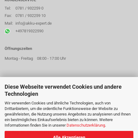
Tel:
0781 / 932259 0
Fax:
0781 / 932259 10
Mail:
info@akku-expert.de
+497819322590
Öffnungszeiten
Montag - Freitag
08:00 - 17:00 Uhr
Diese Webseite verwendet Cookies und andere
AKKU EXPERT GMBH
Technologien
Hildastraße 73a
77654 Offenburg
Wir verwenden Cookies und ähnliche Technologien, auch von
Drittanbietern, um die ordentliche Funktionsweise der Website zu
Geschäftsführer: Mareike Jobst
gewährleisten, die Nutzung unseres Angebotes zu analysieren und Ihnen
Sitz der Gesellschaft: Offenburg
ein bestmögliches Einkaufserlebnis bieten zu können. Weitere
Handelsregister: Freiburg im Breisgau HRB 715018
Informationen finden Sie in unserer
Datenschutzerklärung
.
USt-Id Nr.: DE815642692
Bat-Reg.-Nr.: DE67693419
Alle Akzeptieren