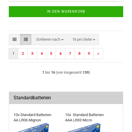
IN DEN WARENKORB
Sortieren nach
pro Seite
Sortieren nach
16 pro Seite
1
2
3
4
5
6
7
8
9
»
1
bis
16
(von insgesamt
139
)
Standardbatterien
10x Standard Batterien
10x Standard Batterien
AA LR06 Mignon
AAA LR03 Micro