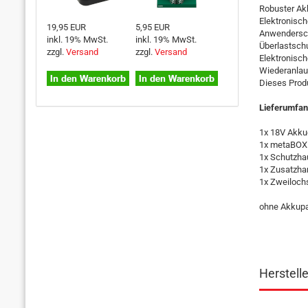
Robuster Akk
Elektronisch
19,95 EUR
5,95 EUR
Anwendersc
inkl. 19% MwSt.
inkl. 19% MwSt.
Überlastschu
zzgl.
Versand
zzgl.
Versand
Elektronisch
Wiederanlau
Dieses Prod
Lieferumfa
1x 18V Akku
1x metaBOX
1x Schutzha
1x Zusatzha
1x Zweiloch
ohne Akkupa
Herstell