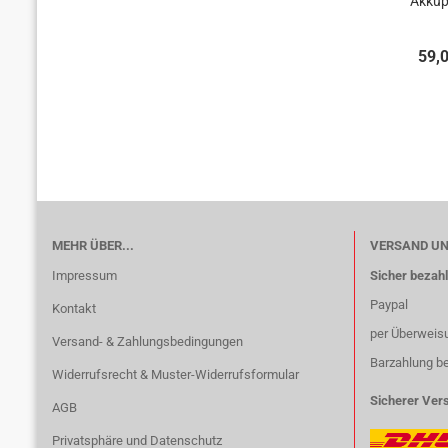
Akkup
4,0A
(625
59,
MEHR ÜBER...
VERSAND U
Impressum
Sicher bezahl
Paypal
Kontakt
per Überweis
Versand- & Zahlungsbedingungen
Barzahlung b
Widerrufsrecht & Muster-Widerrufsformular
Sicherer Ver
AGB
Privatsphäre und Datenschutz