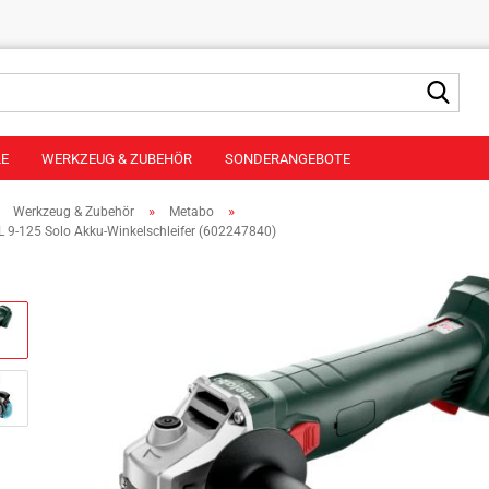
Suche
LE
WERKZEUG & ZUBEHÖR
SONDERANGEBOTE
»
»
»
Werkzeug & Zubehör
Metabo
9-125 Solo Akku-Winkelschleifer (602247840)