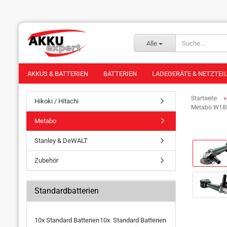
Alle
AKKUS & BATTERIEN
BATTERIEN
LADEGERÄTE & NETZTEI
Startseite
Hikoki / Hitachi
Metabo W18L 
Metabo
Stanley & DeWALT
Zubehör
Standardbatterien
10x Standard Batterien
10x Standard Batterien