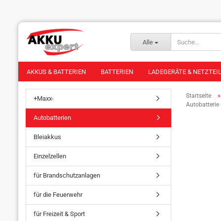
Alle
AKKUS & BATTERIEN
BATTERIEN
LADEGERÄTE & NETZTEI
Startseite
+Maxx-
Autobatteri
Autobatterien
Bleiakkus
Einzelzellen
für Brandschutzanlagen
für die Feuerwehr
für Freizeit & Sport