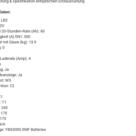
istung & Spezifikation entsprechen Erstausrüstung
Daten:
 LB2
12V
i 20-Stunden-Rate (Ah): 60
igkeit (A) EN1: 550
t mit Säure (kg): 13.9
: 0
Laderate (Amp): 4
s
ng: Ja
sanzeige: Ja
st: W3
tion: C2
E1
: T1
 243
 175
 175
N/A
ge: YBX3000 SMF Batteries