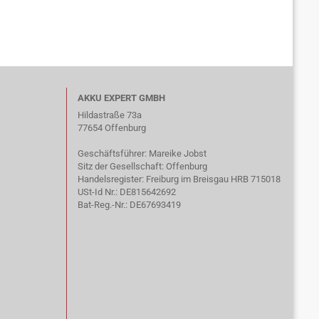
AKKU EXPERT GMBH
Hildastraße 73a
77654 Offenburg
Geschäftsführer: Mareike Jobst
Sitz der Gesellschaft: Offenburg
Handelsregister: Freiburg im Breisgau HRB 715018
USt-Id Nr.: DE815642692
Bat-Reg.-Nr.: DE67693419