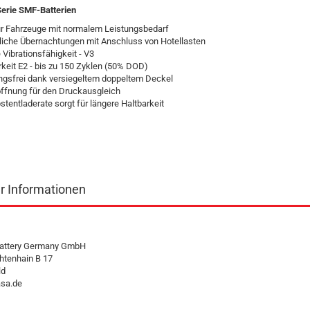
erie SMF-Batterien
ür Fahrzeuge mit normalem Leistungsbedarf
tliche Übernachtungen mit Anschluss von Hotellasten
Vibrationsfähigkeit - V3
keit E2 - bis zu 150 Zyklen (50% DOD)
gsfrei dank versiegeltem doppeltem Deckel
öffnung für den Druckausgleich
stentladerate sorgt für längere Haltbarkeit
er Informationen
attery Germany GmbH
htenhain B 17
ld
sa.de