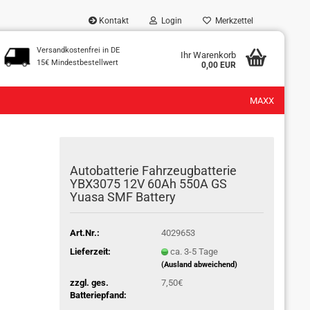
Kontakt
Login
Merkzettel
Versandkostenfrei in DE
...
Ihr Warenkorb
15€ Mindestbestellwert
0,00 EUR
MAXX
Autobatterie Fahrzeugbatterie
YBX3075 12V 60Ah 550A GS
Yuasa SMF Battery
Art.Nr.:
4029653
Lieferzeit:
ca. 3-5 Tage
(Ausland abweichend)
zzgl. ges.
7,50€
Batteriepfand: