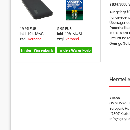
YBX®3000 S
Ausgelegt f
Für gelegen
Überragende 
Dauerhaltbar
19,95 EUR
5,95 EUR
100% Wartun
inkl. 19% MwSt.
inkl. 19% MwSt.
Entlüftungs
zzgl.
Versand
zzgl.
Versand
Geringe Selb
Herstell
Yuasa
GS YUASA B
Europark Fic
47807 Krefe
info@gs-yua