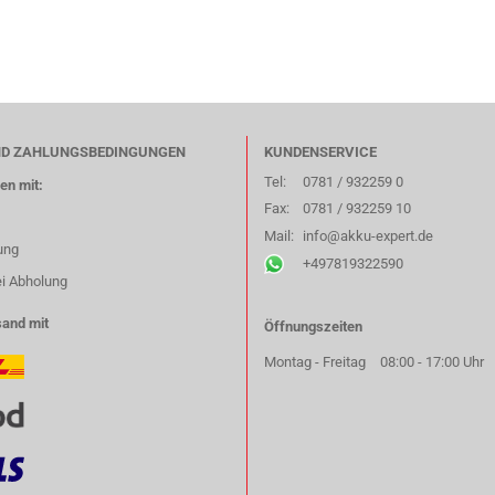
ND ZAHLUNGSBEDINGUNGEN
KUNDENSERVICE
Tel:
0781 / 932259 0
en mit:
Fax:
0781 / 932259 10
Mail:
info@akku-expert.de
ung
+497819322590
ei Abholung
sand mit
Öffnungszeiten
Montag - Freitag
08:00 - 17:00 Uhr