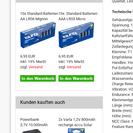
Qualität, Le
Technische 
10x Standard Batterien
10x Standard Batterien
AA LR06 Mignon
AAA LR03 Micro
Gehäusetyp:
Spannung: 
Kapazität be
Kaltstartfäh
Mittelgewich
Zellanlegung
Klemme: T1
6,95 EUR
6,95 EUR
Empfohlene 
inkl. 19% MwSt.
inkl. 19% MwSt.
Handles: Ye
zzgl.
Versand
zzgl.
Versand
Pol-Entlüftu
Ladezustand
Wasserverlu
Charge Reten
Vibration: V2
Endurance: 
Klemmentyp
Kunden kauften auch
Länge (mm):
Breite (mm):
Höhe (mm):
Powerbank
2x Varta 1,2V 800mAh
NCC Class: 
3,7V 10.000mAh
recharge accu Solar
Feature Ran