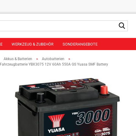
Suche
LE
WERKZEUG & ZUBEHÖR
SONDERANGEBOTE
»
»
»
Akkus & Batterien
Autobatterien
e Fahrzeugbatterie YBX3075 12V 60Ah 550A GS Yuasa SMF Battery