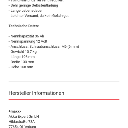
- Völlig wartungsfrei ventilreguliert
- Sehr geringe Selbstentladung
- Lange Lebensdauer
- Leichter Versand, da kein Gefahrgut
Technische Daten:
- Nennkapazität 36 Ah
- Nennspannung 12 Volt
- Anschluss: Schraubanschluss, M6 (6 mm)
- Gewicht 10,7 kg
- Länge 196 mm
- Breite 130 mm
- Höhe 158 mm
Hersteller Informationen
+maxx-
Akku Expert GmbH
Hildastraße 73A
77654 Offenburg