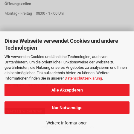
Öffnungszeiten
Montag - Freitag
08:00 - 17:00 Uhr
Diese Webseite verwendet Cookies und andere
AKKU EXPERT GMBH
Technologien
Hildastraße 73a
77654 Offenburg
Wir verwenden Cookies und ähnliche Technologien, auch von
Drittanbietern, um die ordentliche Funktionsweise der Website zu
Geschäftsführer: Mareike Jobst
gewährleisten, die Nutzung unseres Angebotes zu analysieren und Ihnen
Sitz der Gesellschaft: Offenburg
ein bestmögliches Einkaufserlebnis bieten zu können. Weitere
Handelsregister: Freiburg im Breisgau HRB 715018
Informationen finden Sie in unserer
Datenschutzerklärung
.
USt-Id Nr.: DE815642692
Bat-Reg.-Nr.: DE67693419
Alle Akzeptieren
Nur Notwendige
Vertrag widerrufen
Weitere Informationen
Webshop
by Gambio.de © 2026