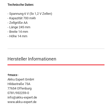
Technische Daten:
- Spannung 6 V (5x 1,2 V Zellen)
- Kapazität 700 mAh
- Zellgröße AA
- Länge 245 mm
- Breite 14 mm
- Höhe 14 mm
Hersteller Informationen
+maxx-
Akku Expert GmbH
Hildastraße 73A
77654 Offenburg
0781/932259-0
info@akku-expert.de
www.akku-expert.de