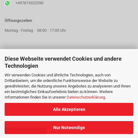
+497819322590
Öffnungszeiten
Montag - Freitag
08:00 - 17:00 Uhr
Diese Webseite verwendet Cookies und andere
AKKU EXPERT GMBH
Technologien
Hildastraße 73a
77654 Offenburg
Wir verwenden Cookies und ähnliche Technologien, auch von
Drittanbietern, um die ordentliche Funktionsweise der Website zu
Geschäftsführer: Mareike Jobst
gewährleisten, die Nutzung unseres Angebotes zu analysieren und Ihnen
Sitz der Gesellschaft: Offenburg
ein bestmögliches Einkaufserlebnis bieten zu können. Weitere
Handelsregister: Freiburg im Breisgau HRB 715018
Informationen finden Sie in unserer
Datenschutzerklärung
.
USt-Id Nr.: DE815642692
Bat-Reg.-Nr.: DE67693419
Alle Akzeptieren
Nur Notwendige
Vertrag widerrufen