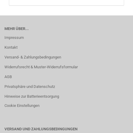
MEHR ÜBER...
Impressum
Kontakt
Versand- & Zahlungsbedingungen
Widerrufsrecht & Muster-Widerrufsformular
AGB
Privatsphäre und Datenschutz
Hinweise zur Batterieentsorgung
Cookie Einstellungen
VERSAND UND ZAHLUNGSBEDINGUNGEN