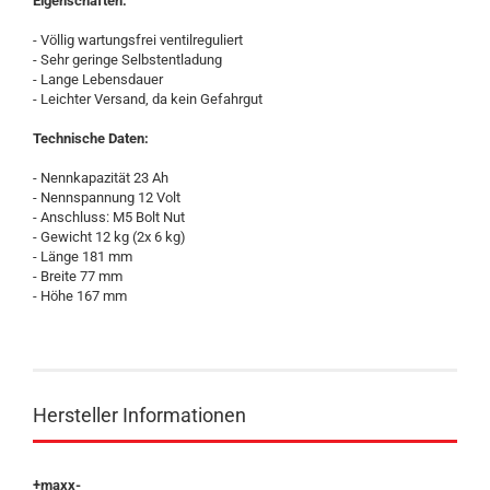
Eigenschaften:
- Völlig wartungsfrei ventilreguliert
- Sehr geringe Selbstentladung
- Lange Lebensdauer
- Leichter Versand, da kein Gefahrgut
Technische Daten:
- Nennkapazität 23 Ah
- Nennspannung 12 Volt
- Anschluss: M5 Bolt Nut
- Gewicht 12 kg (2x 6 kg)
- Länge 181 mm
- Breite 77 mm
- Höhe 167 mm
Hersteller Informationen
+maxx-