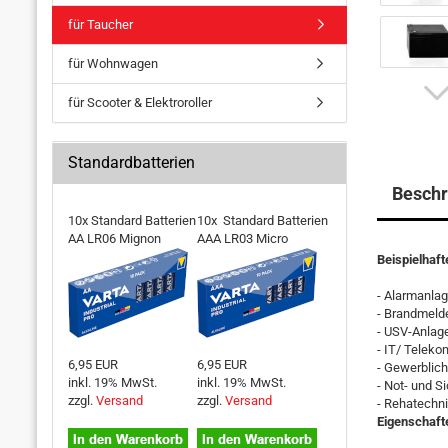
für Taucher
für Wohnwagen
für Scooter & Elektroroller
Standardbatterien
Beschr
10x Standard Batterien
10x Standard Batterien
AA LR06 Mignon
AAA LR03 Micro
Beispielhaf
- Alarmanla
- Brandmeld
- USV-Anlag
- IT/ Telek
6,95 EUR
6,95 EUR
- Gewerblich
inkl. 19% MwSt.
inkl. 19% MwSt.
- Not- und S
zzgl.
Versand
zzgl.
Versand
- Rehatechn
Eigenschaft