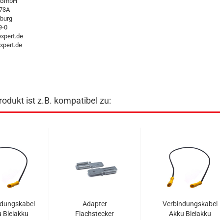
t GmbH
 73A
burg
9-0
xpert.de
pert.de
odukt ist z.B. kompatibel zu:
ndungskabel
Adapter
Verbindungskabel
 Bleiakku
Flachstecker
Akku Bleiakku