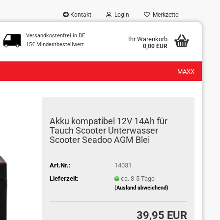
Kontakt
Login
Merkzettel
Versandkostenfrei in DE
...
Ihr Warenkorb
15€ Mindestbestellwert
0,00 EUR
MAXX
Akku kompatibel 12V 14Ah für
Tauch Scooter Unterwasser
Scooter Seadoo AGM Blei
Art.Nr.:
14031
Lieferzeit:
ca. 3-5 Tage
(Ausland abweichend)
39,95 EUR