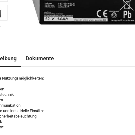
eibung
Dokumente
te Nutzungsmöglichkeiten:
gen
etechnik
en
ommunikation
e und industrielle Einsätze
icherheitsbeleuchtung
ik
en: