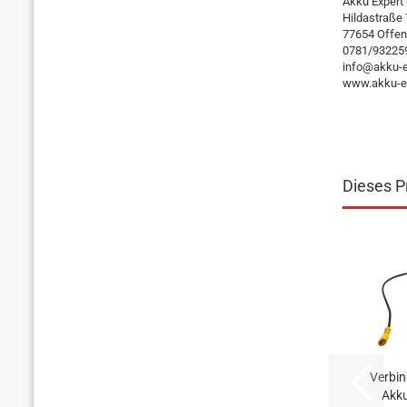
Akku Exper
Hildastraße
77654 Offen
0781/93225
info@akku-e
www.akku-ex
Dieses Pr
Verbi
Akku