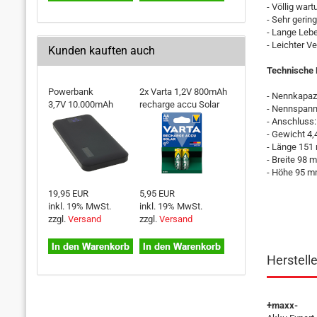
- Völlig wart
- Sehr gerin
- Lange Leb
- Leichter V
Kunden kauften auch
Technische 
Powerbank
2x Varta 1,2V 800mAh
- Nennkapazi
3,7V 10.000mAh
recharge accu Solar
- Nennspann
- Anschluss
- Gewicht 4,
- Länge 15
- Breite 98 
- Höhe 95 
19,95 EUR
5,95 EUR
inkl. 19% MwSt.
inkl. 19% MwSt.
zzgl.
Versand
zzgl.
Versand
Herstell
+maxx-