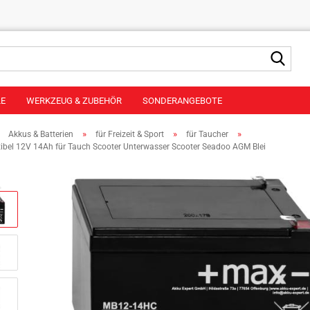
Suche
LE
WERKZEUG & ZUBEHÖR
SONDERANGEBOTE
»
»
»
»
Akkus & Batterien
für Freizeit & Sport
für Taucher
bel 12V 14Ah für Tauch Scooter Unterwasser Scooter Seadoo AGM Blei