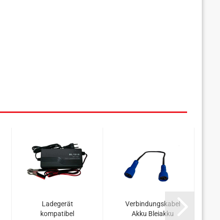
Ladegerät
Verbindungskabel
V
kompatibel
Akku Bleiakku