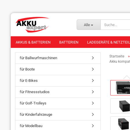
Alle
AKKUS & BATTERIEN
BATTERIEN
LADEGERÄTE & NETZTEI
Startseite
für Ballwurfmaschinen
Akku kompati
für Boote
für E-Bikes
für Fitnessstudios
für Golf-Trolleys
für Kinderfahrzeuge
für Modellbau