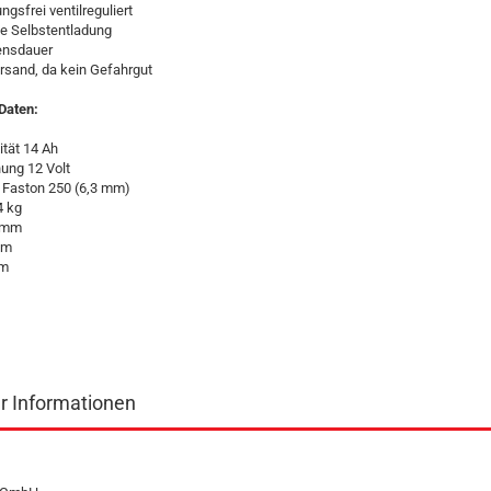
ungsfrei ventilreguliert
ge Selbstentladung
ensdauer
ersand, da kein Gefahrgut
Daten:
tät 14 Ah
ung 12 Volt
: Faston 250 (6,3 mm)
4 kg
1 mm
mm
mm
er Informationen