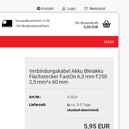
Kontakt
Login
Merkzettel
Versandkostenfrei in DE
...
Ihr Warenkorb
15€ Mindestbestellwert
0,00 EUR
MAXX
Verbindungskabel Akku Bleiakku
Flachstecker FastOn 6,3 mm F250
2,5 mm²x 60 mm
Art.Nr.:
41624
Lieferzeit:
ca. 3-5 Tage
(Ausland abweichend)
5,95 EUR