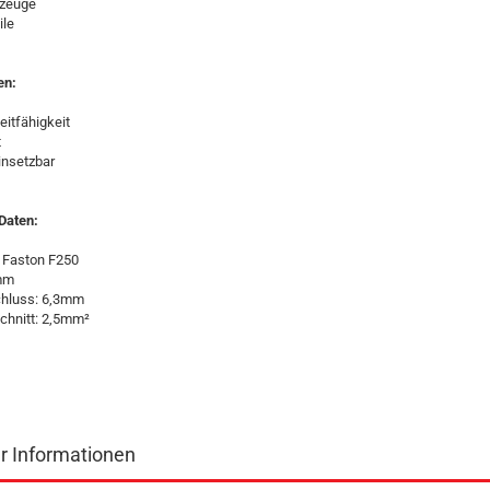
lzeuge
ile
en:
eitfähigkeit
t
einsetzbar
Daten:
: Faston F250
0mm
schluss: 6,3mm
chnitt: 2,5mm²
er Informationen