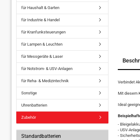
für Haushalt & Garten
für Industrie & Handel
für Kranfunksteuerungen
für Lampen & Leuchten
für Messgeräte & Laser
Beschr
für Notstrom- & USV-Anlagen
für Reha- & Medizintechnik
Verbindet A
Sonstige
Mit diesem K
Ideal geeign
Uhrenbatterien
Beispielhaf
Zubehör
- Bleigelakk
- USV-Anlag
Standardbatterien
- Sicherheit