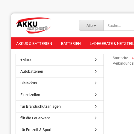
Alle
AKKUS & BATTERIEN
BATTERIEN
LADEGERÄTE & NETZTEI
Startseite
+Maxx-
Verbindungs
Autobatterien
Bleiakkus
Einzelzellen
für Brandschutzanlagen
für die Feuerwehr
für Freizeit & Sport