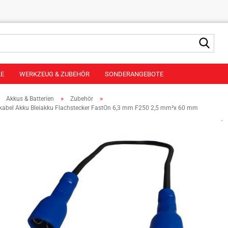
Suche
LE
WERKZEUG & ZUBEHÖR
SONDERANGEBOTE
»
»
»
Akkus & Batterien
Zubehör
kabel Akku Bleiakku Flachstecker FastOn 6,3 mm F250 2,5 mm²x 60 mm