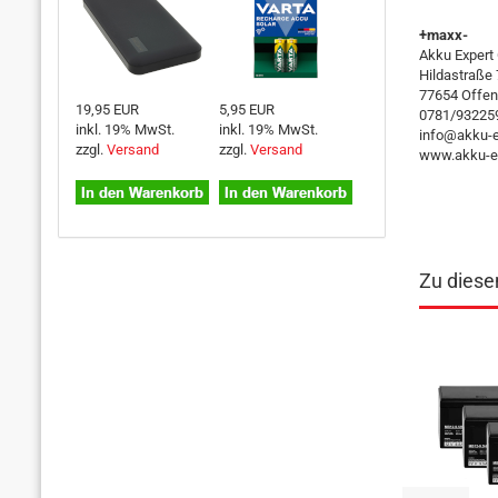
+maxx-
Akku Exper
Hildastraße
77654 Offen
19,95 EUR
5,95 EUR
0781/93225
inkl. 19% MwSt.
inkl. 19% MwSt.
info@akku-e
zzgl.
Versand
zzgl.
Versand
www.akku-ex
Zu diese