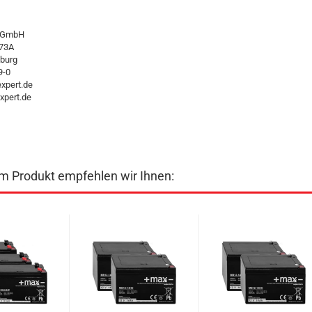
t GmbH
 73A
burg
9-0
xpert.de
pert.de
m Produkt empfehlen wir Ihnen: