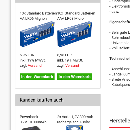
- Kinderspie
- Elektromob
- usw.
10x Standard Batterien
10x Standard Batterien
AA LR06 Mignon
AAA LR03 Micro
Eigenschaft
- Sehr gute L
- Sehr robus
- Universal 
- Voll isoliert
6,95 EUR
6,95 EUR
Technische 
inkl. 19% MwSt.
inkl. 19% MwSt.
zzgl.
Versand
zzgl.
Versand
- Anschluss
- Länge: 6
- Breite An
- Kabelquers
Kunden kauften auch
Powerbank
2x Varta 1,2V 800mAh
Herstell
3,7V 10.000mAh
recharge accu Solar