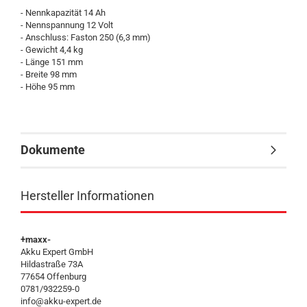
- Nennkapazität 14 Ah
- Nennspannung 12 Volt
- Anschluss: Faston 250 (6,3 mm)
- Gewicht 4,4 kg
- Länge 151 mm
- Breite 98 mm
- Höhe 95 mm
Dokumente
Hersteller Informationen
+maxx-
Akku Expert GmbH
Hildastraße 73A
77654 Offenburg
0781/932259-0
info@akku-expert.de