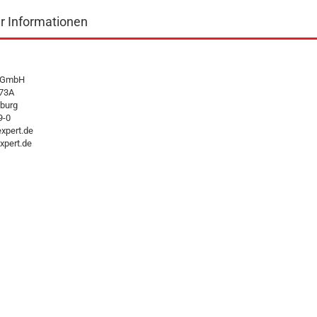
er Informationen
t GmbH
 73A
burg
9-0
xpert.de
pert.de