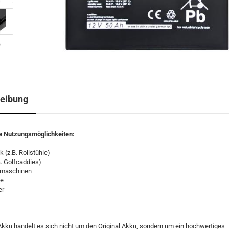
eibung
te Nutzungsmöglichkeiten:
 (z.B. Rollstühle)
.B. Golfcaddies)
smaschinen
le
er
kku handelt es sich nicht um den Original Akku, sondern um ein hochwertiges