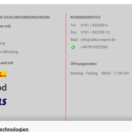
ND ZAHLUNGSBEDINGUNGEN
KUNDENSERVICE
Tel:
0781 / 932259 0
en mit:
Fax:
0781 / 932259 10
Mail:
info@akku-expert.de
ung
+497819322590
ei Abholung
sand mit
Öffnungszeiten
Montag - Freitag
08:00 - 17:00 Uhr
Technologien