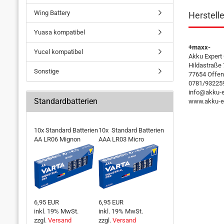
Wing Battery
Herstell
Yuasa kompatibel
+maxx-
Yucel kompatibel
Akku Exper
Hildastraße
Sonstige
77654 Offen
0781/93225
info@akku-e
Standardbatterien
www.akku-ex
10x Standard Batterien
10x Standard Batterien
AA LR06 Mignon
AAA LR03 Micro
6,95 EUR
6,95 EUR
inkl. 19% MwSt.
inkl. 19% MwSt.
zzgl.
Versand
zzgl.
Versand