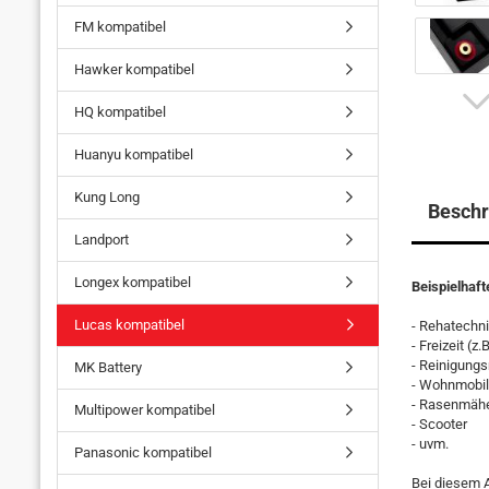
FM kompatibel
Hawker kompatibel
HQ kompatibel
Huanyu kompatibel
Kung Long
Beschr
Landport
Longex kompatibel
Beispielhaf
Lucas kompatibel
- Rehatechnik
- Freizeit (z
- Reinigung
MK Battery
- Wohnmobi
- Rasenmäh
Multipower kompatibel
- Scooter
- uvm.
Panasonic kompatibel
Bei diesem A