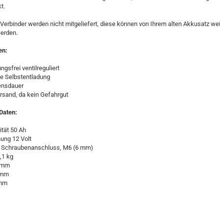
t.
Verbinder werden nicht mitgeliefert, diese können von Ihrem alten Akkusatz wei
erden.
en:
ungsfrei ventilreguliert
ge Selbstentladung
ensdauer
ersand, da kein Gefahrgut
Daten:
tät 50 Ah
ung 12 Volt
: Schraubenanschluss, M6 (6 mm)
,1 kg
9 mm
6 mm
 mm