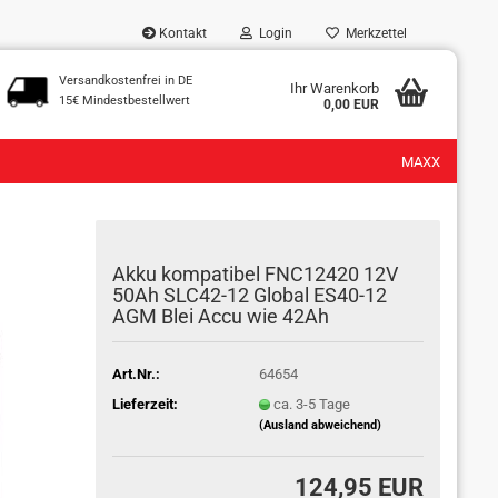
Kontakt
Login
Merkzettel
Versandkostenfrei in DE
...
Ihr Warenkorb
15€ Mindestbestellwert
0,00 EUR
MAXX
Akku kompatibel FNC12420 12V
50Ah SLC42-12 Global ES40-12
AGM Blei Accu wie 42Ah
Art.Nr.:
64654
Lieferzeit:
ca. 3-5 Tage
(Ausland abweichend)
124,95 EUR