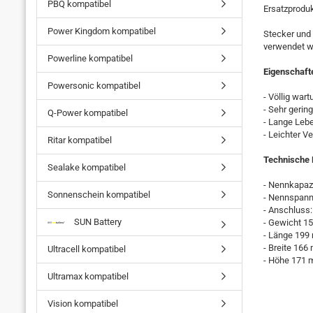
PBQ kompatibel
Ersatzproduk
Power Kingdom kompatibel
Stecker und 
verwendet w
Powerline kompatibel
Eigenschaft
Powersonic kompatibel
- Völlig wart
- Sehr gerin
Q-Power kompatibel
- Lange Leb
- Leichter V
Ritar kompatibel
Technische 
Sealake kompatibel
- Nennkapazi
Sonnenschein kompatibel
- Nennspann
- Anschluss
SUN Battery
- Gewicht 15
- Länge 19
- Breite 16
Ultracell kompatibel
- Höhe 171
Ultramax kompatibel
Vision kompatibel