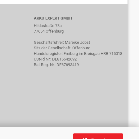
AKKU EXPERT GMBH
Hildastraße 73a
77654 Offenburg
Geschäftsführer: Mareike Jobst
Sitz der Gesellschaft: Offenburg
Handelsregister: Freiburg im Breisgau HRB 715018
USt-Id Nr.: DE815642692
Bat-Reg.-Nr.: DE67693419