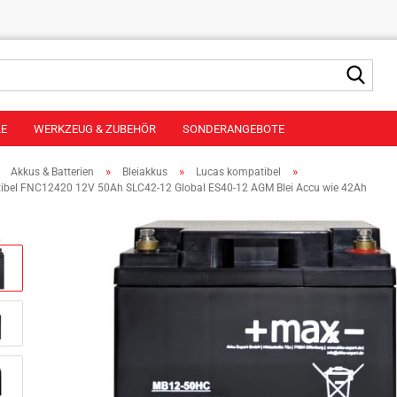
Suche
LE
WERKZEUG & ZUBEHÖR
SONDERANGEBOTE
»
»
»
»
Akkus & Batterien
Bleiakkus
Lucas kompatibel
ibel FNC12420 12V 50Ah SLC42-12 Global ES40-12 AGM Blei Accu wie 42Ah