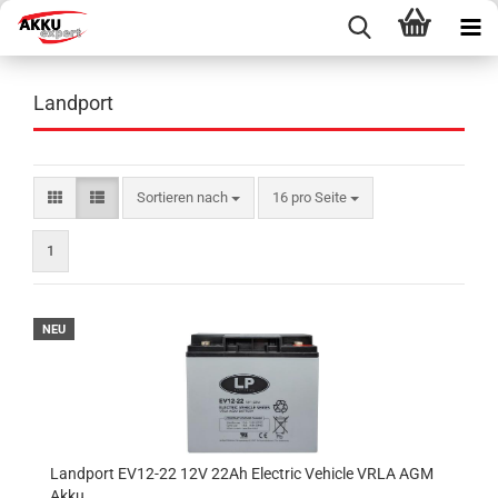
Landport
Sortieren nach
pro Seite
Sortieren nach
16 pro Seite
1
NEU
Landport EV12-22 12V 22Ah Electric Vehicle VRLA AGM
Akku