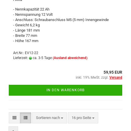
- Nennkapazität 22 Ah
- Nennspannung 12 Volt
- Anschluss: Schraubanschluss M5 (5 mm) Innengewinde
- Gewicht 6,2 kg
- Länge 181 mm
- Breite 77 mm
- Höhe 167 mm
Art.Nr.: EV12-22
Lieferzeit:
ca. 3-5 Tage
(Ausland abweichend)
59,95 EUR
inkl. 19% MwSt. zzgl.
Versand
IN DEN WARENKORB
Sortieren nach
pro Seite
Sortieren nach
16 pro Seite