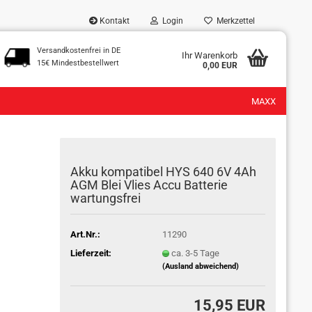
Kontakt
Login
Merkzettel
Versandkostenfrei in DE
...
Ihr Warenkorb
15€ Mindestbestellwert
0,00 EUR
MAXX
Akku kompatibel HYS 640 6V 4Ah
AGM Blei Vlies Accu Batterie
wartungsfrei
Art.Nr.:
11290
Lieferzeit:
ca. 3-5 Tage
(Ausland abweichend)
15,95 EUR