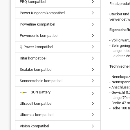
PBQ kompatibel
Ersatzproduk
Power Kingdom kompatibel
Stecker und 
verwendet w
Powerline kompatibel
Eigenschaft
Powersonic kompatibel
- Völlig wart
- Sehr gerin
Q-Power kompatibel
- Lange Leb
- Leichter V
Ritar kompatibel
Technische 
Sealake kompatibel
- Nennkapazi
Sonnenschein kompatibel
- Nennspann
- Anschluss
SUN Battery
- Gewicht 0,
- Länge 70
- Breite 47 
Ultracell kompatibel
- Höhe 100
Ultramax kompatibel
Vision kompatibel