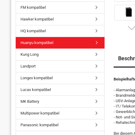
FM kompatibel
Hawker kompatibel
HQ kompatibel
Huanyu kompatibel
Kung Long
Beschr
Landport
Longex kompatibel
Beispielhaf
Lucas kompatibel
- Alarmanla
- Brandmeld
- USV-Anlag
MK Battery
- IT/ Telek
- Gewerblich
Multipower kompatibel
- Not- und S
- Rehatechn
Panasonic kompatibel
Bei diesem A