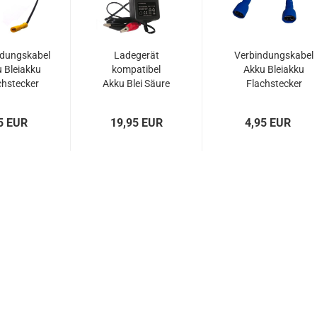
ndungskabel
Ladegerät
Verbindungskabel
 Bleiakku
kompatibel
Akku Bleiakku
chstecker
Akku Blei Säure
Flachstecker
On 4,8 mm
Gel Kalzium
FastOn 4,8 mm
 1,5 mm²x
AGM Accu
F187 1,5 mm²x 60
5 EUR
19,95 EUR
4,95 EUR
00 mm
Batterie 6Volt
mm
6V