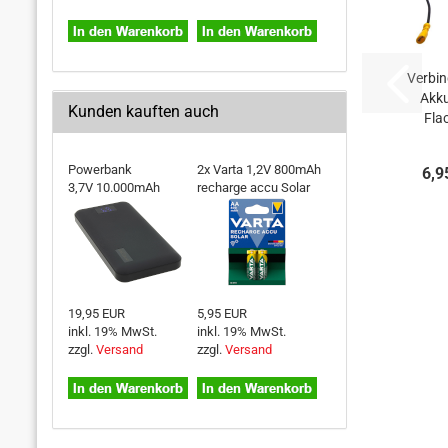
Verbi
Akku
Kunden kauften auch
Fla
Fast
F187
Powerbank
2x Varta 1,2V 800mAh
6,9
2
3,7V 10.000mAh
recharge accu Solar
19,95 EUR
5,95 EUR
inkl. 19% MwSt.
inkl. 19% MwSt.
zzgl.
Versand
zzgl.
Versand