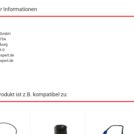
er Informationen
t GmbH
 73A
burg
9-0
xpert.de
pert.de
odukt ist z.B. kompatibel zu: