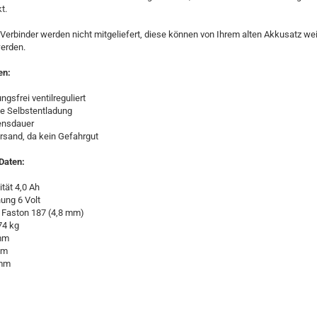
t.
Verbinder werden nicht mitgeliefert, diese können von Ihrem alten Akkusatz wei
erden.
en:
ungsfrei ventilreguliert
ge Selbstentladung
ensdauer
ersand, da kein Gefahrgut
Daten:
tät 4,0 Ah
ung 6 Volt
: Faston 187 (4,8 mm)
74 kg
 mm
mm
 mm