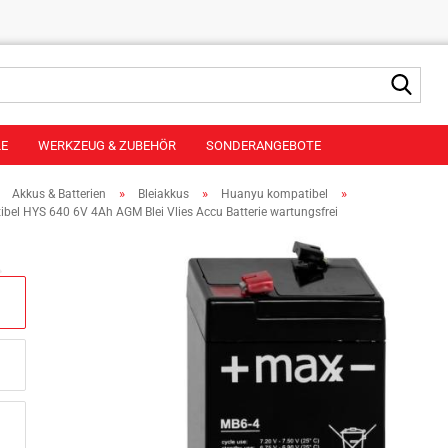
Suche
LE
WERKZEUG & ZUBEHÖR
SONDERANGEBOTE
»
»
»
»
Akkus & Batterien
Bleiakkus
Huanyu kompatibel
bel HYS 640 6V 4Ah AGM Blei Vlies Accu Batterie wartungsfrei