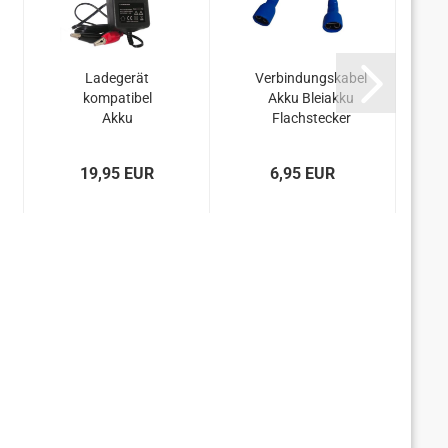
Ladegerät
Verbindungskabel
V
kompatibel
Akku Bleiakku
Akku
Flachstecker
Kinderfahrzeug
FastOn 4,8 mm
6Volt 6V 4,5Ah
F187 2,5 mm²x 60
19,95 EUR
6,95 EUR
6Ah 7Ah 12Ah
mm
Accu