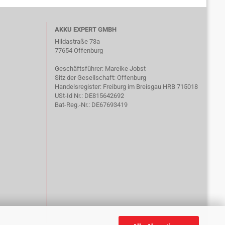
AKKU EXPERT GMBH
Hildastraße 73a
77654 Offenburg
Geschäftsführer: Mareike Jobst
Sitz der Gesellschaft: Offenburg
Handelsregister: Freiburg im Breisgau HRB 715018
USt-Id Nr.: DE815642692
Bat-Reg.-Nr.: DE67693419