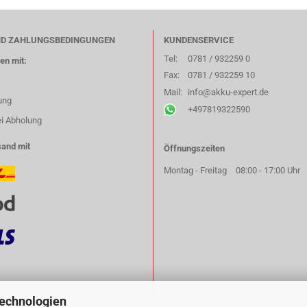
ND ZAHLUNGSBEDINGUNGEN
KUNDENSERVICE
Tel:
0781 / 932259 0
en mit:
Fax:
0781 / 932259 10
Mail:
info@akku-expert.de
ung
+497819322590
ei Abholung
sand mit
Öffnungszeiten
Montag - Freitag
08:00 - 17:00 Uhr
Technologien