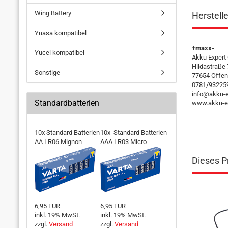
Wing Battery
Herstell
Yuasa kompatibel
+maxx-
Yucel kompatibel
Akku Exper
Hildastraße
Sonstige
77654 Offen
0781/93225
info@akku-e
Standardbatterien
www.akku-ex
10x Standard Batterien
10x Standard Batterien
AA LR06 Mignon
AAA LR03 Micro
Dieses Pr
6,95 EUR
6,95 EUR
inkl. 19% MwSt.
inkl. 19% MwSt.
zzgl.
Versand
zzgl.
Versand