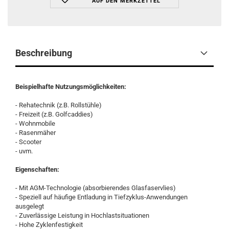
AUF DEN MERKZETTEL
Beschreibung
Beispielhafte Nutzungsmöglichkeiten:
- Rehatechnik (z.B. Rollstühle)
- Freizeit (z.B. Golfcaddies)
- Wohnmobile
- Rasenmäher
- Scooter
- uvm.
Eigenschaften:
- Mit AGM-Technologie (absorbierendes Glasfaservlies)
- Speziell auf häufige Entladung in Tiefzyklus-Anwendungen
ausgelegt
- Zuverlässige Leistung in Hochlastsituationen
- Hohe Zyklenfestigkeit