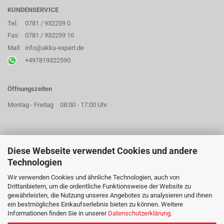
KUNDENSERVICE
Tel:
0781 / 932259 0
Fax:
0781 / 932259 10
Mail:
info@akku-expert.de
+497819322590
Öffnungszeiten
Montag - Freitag
08:00 - 17:00 Uhr
Diese Webseite verwendet Cookies und andere
AKKU EXPERT GMBH
Technologien
Hildastraße 73a
77654 Offenburg
Wir verwenden Cookies und ähnliche Technologien, auch von
Drittanbietern, um die ordentliche Funktionsweise der Website zu
Geschäftsführer: Mareike Jobst
gewährleisten, die Nutzung unseres Angebotes zu analysieren und Ihnen
Sitz der Gesellschaft: Offenburg
ein bestmögliches Einkaufserlebnis bieten zu können. Weitere
Handelsregister: Freiburg im Breisgau HRB 715018
Informationen finden Sie in unserer
Datenschutzerklärung
.
USt-Id Nr.: DE815642692