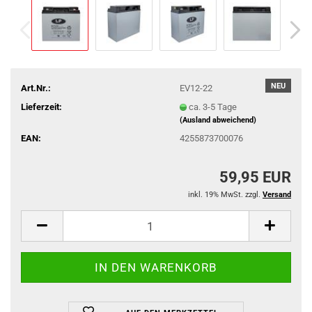
NEU
Art.Nr.:
EV12-22
Lieferzeit:
ca. 3-5 Tage
(Ausland abweichend)
EAN:
4255873700076
59,95 EUR
inkl. 19% MwSt. zzgl.
Versand